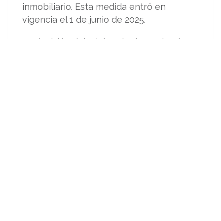
inmobiliario. Esta medida entró en
vigencia el 1 de junio de 2025.
La decisión del Ministerio de Hacienda
responde, en parte, a la necesidad
urgente del Gobierno de recaudar
impuestos de forma anticipada y mejorar
el flujo de caja nacional. Esto, trae
consigo implicaciones para las
actividades del sector inmobiliario
De acuerdo con Maria Alejandra Pérez,
directora de La Lonja, el Gremio
Inmobiliario, la modificación impacta
directamente a quienes desarrollan
actividades bajo el Código CIIU 6820,
entre ellas: corretaje de bienes raíces,
administración de inmuebles, avalúos y