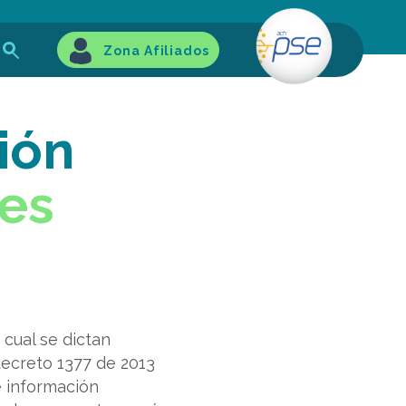
Zona Afiliados
ión
les
 cual se dictan
decreto 1377 de 2013
e información