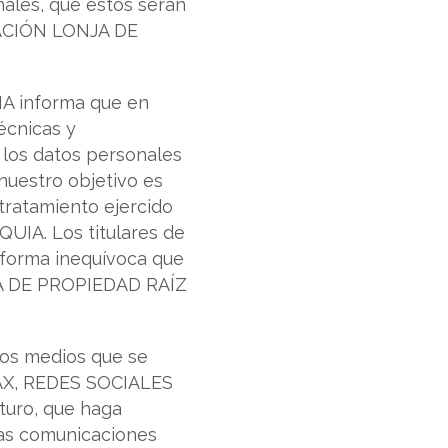
nales, que estos serán
ACIÓN LONJA DE
 informa que en
écnicas y
e los datos personales
nuestro objetivo es
 tratamiento ejercido
A. Los titulares de
e forma inequívoca que
JA DE PROPIEDAD RAÍZ
los medios que se
 FAX, REDES SOCIALES
uturo, que haga
chas comunicaciones