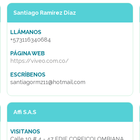
Santiago Ramírez Díaz
LLÁMANOS
+573116340684
PÁGINA WEB
https://viveo.com.co/
ESCRÍBENOS
santiagormz11@hotmail.com
Affi S.A.S
VISITANOS
Calle 10 # 4 - 47 EDIF CORFICOLOMBIANA,