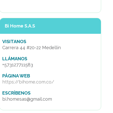
Bi Home S.A.S
VISITANOS
Carrera 44 #20-22 Medellín
LLÁMANOS
+573127711583
PÁGINA WEB
https://bihome.com.co/
ESCRÍBENOS
bi.homesas@gmail.com