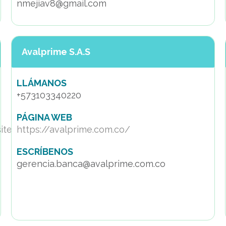
nmejiav8@gmail.com
Avalprime S.A.S
LLÁMANOS
+573103340220
PÁGINA WEB
site/
https://avalprime.com.co/
ESCRÍBENOS
gerencia.banca@avalprime.com.co