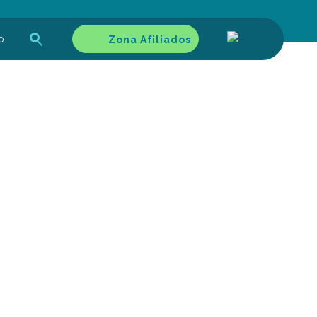
o
Zona Afiliados
Afiliados