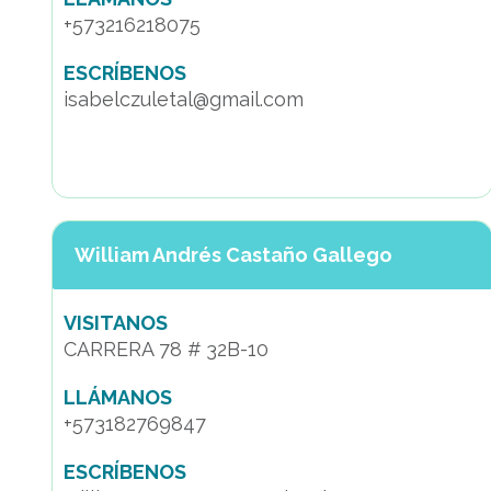
+573216218075
ESCRÍBENOS
isabelczuletal@gmail.com
William Andrés Castaño Gallego
VISITANOS
CARRERA 78 # 32B-10
LLÁMANOS
+573182769847
ESCRÍBENOS