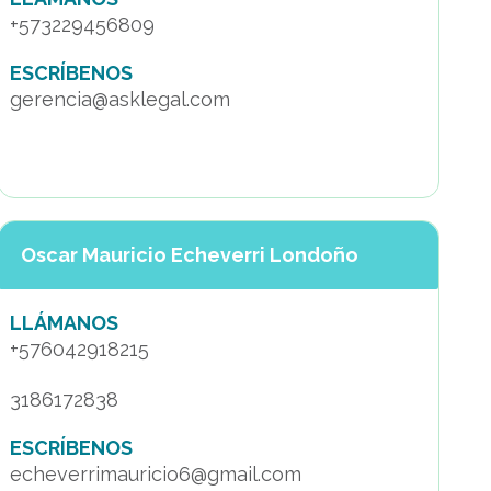
+573229456809
ESCRÍBENOS
gerencia@asklegal.com
Oscar Mauricio Echeverri Londoño
LLÁMANOS
+576042918215
3186172838
ESCRÍBENOS
echeverrimauricio6@gmail.com