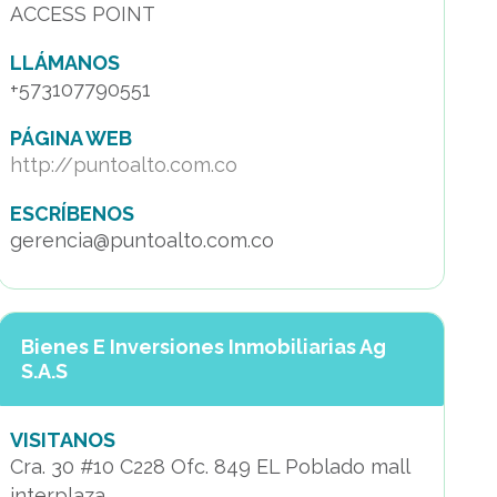
ACCESS POINT
LLÁMANOS
+573107790551
PÁGINA WEB
http://puntoalto.com.co
ESCRÍBENOS
gerencia@puntoalto.com.co
Bienes E Inversiones Inmobiliarias Ag
S.A.S
VISITANOS
Cra. 30 #10 C228 Ofc. 849 EL Poblado mall
interplaza