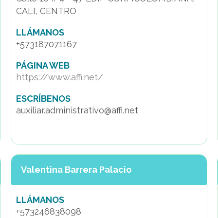
CALI, CENTRO
LLÁMANOS
+573187071167
PÁGINA WEB
https://www.affi.net/
ESCRÍBENOS
auxiliar.administrativo@affi.net
Valentina Barrera Palacio
LLÁMANOS
+573246838098