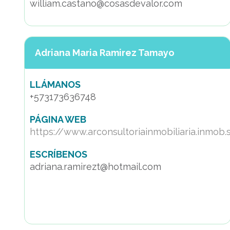
william.castano@cosasdevalor.com
Adriana Maria Ramirez Tamayo
LLÁMANOS
+573173636748
PÁGINA WEB
https://www.arconsultoriainmobiliaria.inmob.
ESCRÍBENOS
adriana.ramirezt@hotmail.com