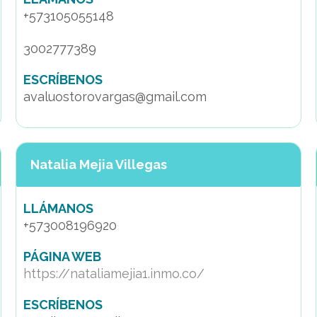
+573105055148
3002777389
ESCRÍBENOS
avaluostorovargas@gmail.com
Natalia Mejia Villegas
LLÁMANOS
+573008196920
PÁGINA WEB
https://nataliamejia1.inmo.co/
ESCRÍBENOS