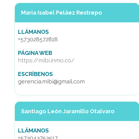
Maria Isabel Peláez Restrepo
LLÁMANOS
+573028572818
PÁGINA WEB
https://mibi.inmo.co/
ESCRÍBENOS
gerencia.mibi@gmail.com
Santiago León Jaramillo Otalvaro
LLÁMANOS
+573043753517