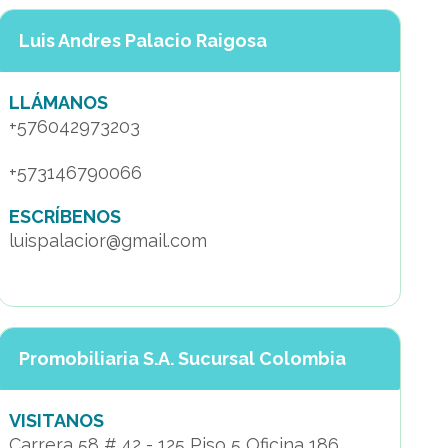
Luis Andres Palacio Raigosa
LLÁMANOS
+576042973203
+573146790066
ESCRÍBENOS
luispalacior@gmail.com
Promobiliaria S.A. Sucursal Colombia
VISITANOS
Carrera 58 # 42 - 125 Piso 5 Oficina 186,