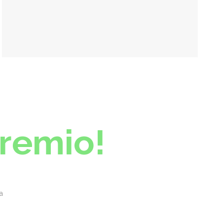
Gremio!
a