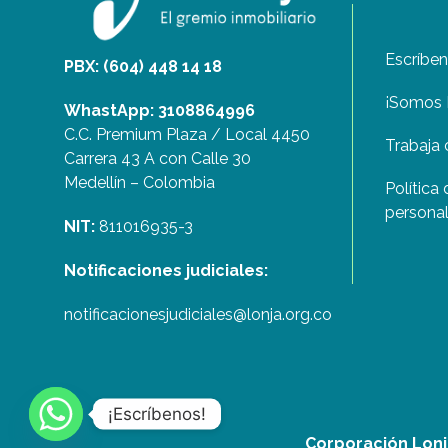
Escríbe
PBX: (604) 448 14 18
¡Somos 
WhastApp: 3108864996
C.C. Premium Plaza / Local 4450
Trabaja 
Carrera 43 A con Calle 30
Medellín – Colombia
Política
persona
NIT:
811016935-3
Notificaciones judiciales:
notificacionesjudiciales@lonja.org.co
¡Escríbenos!
Corporación Lonja