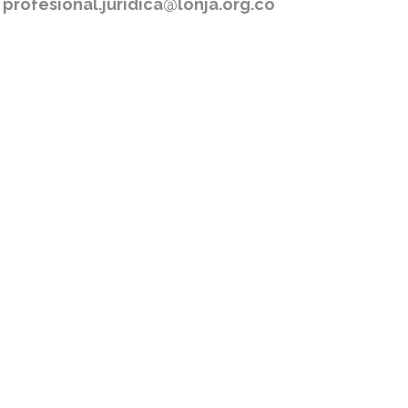
:
profesional.juridica@lonja.org.co