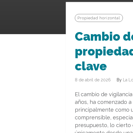
Propiedad horizontal
Cambio de
propiedad
clave
8 de abril de 2026
By
La Lo
El cambio de vigilancia
años, ha comenzado a 
principalmente como un
comprensible, especial
presupuesto, lo cierto
únicamente desde una p