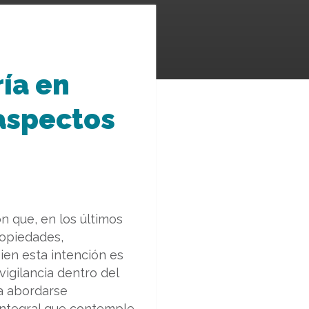
ría en
 aspectos
ón que, en los últimos
opiedades,
ien esta intención es
igilancia dentro del
ía abordarse
 integral que contemple