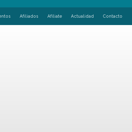
entos
Afiliados
Afíliate
Actualidad
Contacto