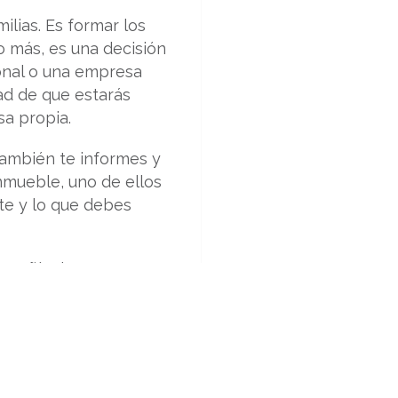
lias. Es formar los
o más, es una decisión
onal o una empresa
dad de que estarás
a propia.
también te informes y
nmueble, uno de ellos
ite y lo que debes
mpañía de tu asesor
le.
conflictos entre sus