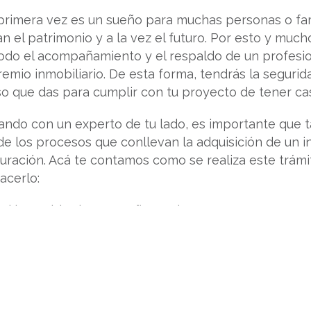
rimera vez es un sueño para muchas personas o fami
n el patrimonio y a la vez el futuro. Por esto y much
odo el acompañamiento y el respaldo de un profesi
 gremio inmobiliario. De esta forma, tendrás la seguri
o que das para cumplir con tu proyecto de tener cas
ando con un experto de tu lado, es importante que 
 los procesos que conllevan la adquisición de un i
turación. Acá te contamos como se realiza este trám
acerlo:
el inmueble de tus sueños es importante que en co
 las siguientes validaciones:
do de libertad, para conocer al propietario del inmueb
ciones que puede tener el inmueble o aspectos como 
res, entre otros, que dificulten la transferencia.