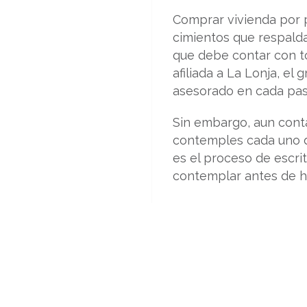
Comprar vivienda por p
cimientos que respalda
que debe contar con t
afiliada a La Lonja, el
asesorado en cada pas
Sin embargo, aun cont
contemples cada uno de
es el proceso de escri
contemplar antes de h
Una vez encuentras 
inmobiliario realices
Analizar el certifica
Verificar las afecta
propietarios, poseedo